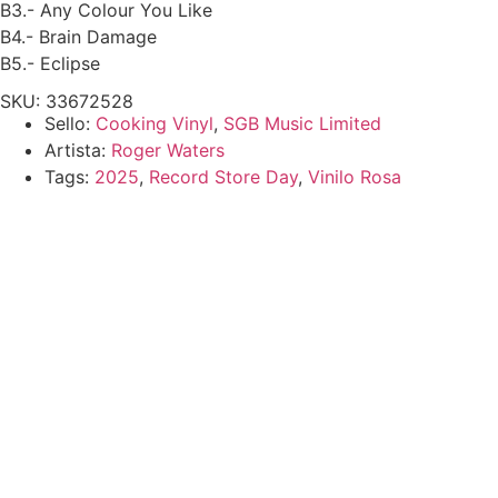
B3.- Any Colour You Like
B4.- Brain Damage
B5.- Eclipse
SKU: 33672528
Sello:
Cooking Vinyl
,
SGB Music Limited
Artista:
Roger Waters
Tags:
2025
,
Record Store Day
,
Vinilo Rosa
Roger Waters
– The Wall
Agotado
Oferta
Roger Waters
– The Wall
$
1,300.00