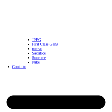
JPEG
First Class Gang
rumvo
Sacrifice
Supreme
Nike
Contacto