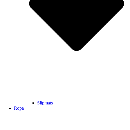
Slipmats
Ropa