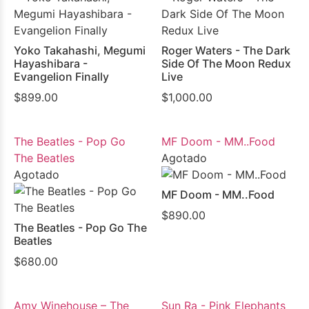
Yoko Takahashi, Megumi
Roger Waters - The Dark
Hayashibara -
Side Of The Moon Redux
Evangelion Finally
Live
$
899.00
$
1,000.00
The Beatles - Pop Go
MF Doom - MM..Food
The Beatles
Agotado
Agotado
MF Doom - MM..Food
$
890.00
The Beatles - Pop Go The
Beatles
$
680.00
Amy Winehouse – The
Sun Ra - Pink Elephants