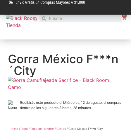
Envío Gratis En Compras Mayores A $1,800
0
Gorra México F***n
´City
Recibirás este producto el Miércoles, 12 de agosto, si compras
dentro de las siguientes 8 horas, 28 minutos.
Inicio
/
Ropa
/
Ropa de Hombre
/
Gorras
/ Gorra México F***n´City