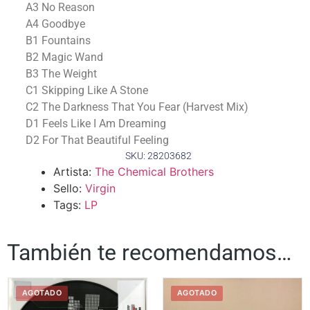
A3 No Reason
A4 Goodbye
B1 Fountains
B2 Magic Wand
B3 The Weight
C1 Skipping Like A Stone
C2 The Darkness That You Fear (Harvest Mix)
D1 Feels Like I Am Dreaming
D2 For That Beautiful Feeling
SKU: 28203682
Artista:
The Chemical Brothers
Sello:
Virgin
Tags:
LP
También te recomendamos…
AGOTADO
AGOTADO