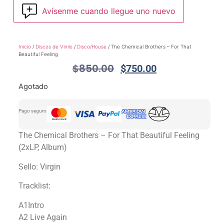
Avísenme cuando llegue uno nuevo
Inicio
/
Discos de Vinilo
/
Disco/House
/ The Chemical Brothers – For That
Beautiful Feeling
$
850.00
$
750.00
Agotado
Pago seguro
The Chemical Brothers – For That Beautiful Feeling
(2xLP, Album)
Sello: Virgin
Tracklist:
A1Intro
A2 Live Again