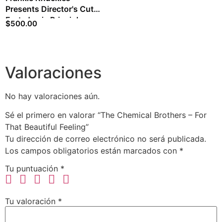
Presents Director's Cut
Feat. Jamie Principle -
$
500.00
Your Love
Valoraciones
No hay valoraciones aún.
Sé el primero en valorar “The Chemical Brothers – For
That Beautiful Feeling”
Tu dirección de correo electrónico no será publicada.
Los campos obligatorios están marcados con
*
Tu puntuación
*
Tu valoración
*