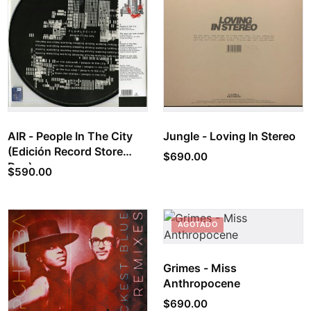
AIR - People In The City
Jungle - Loving In Stereo
(Edición Record Store
$
690.00
Day)
$
590.00
AGOTADO
Grimes - Miss
Anthropocene
$
690.00