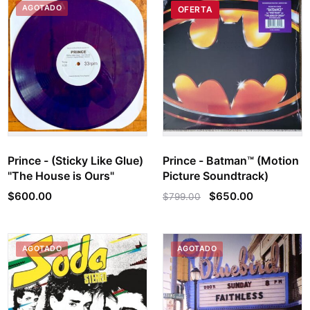
AGOTADO
OFERTA
Prince - (Sticky Like Glue)
Prince - Batman™ (Motion
"The House is Ours"
Picture Soundtrack)
$
600.00
$
650.00
$
799.00
AGOTADO
AGOTADO