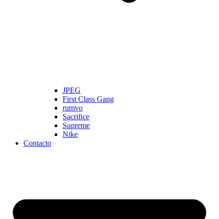
JPEG
First Class Gang
rumvo
Sacrifice
Supreme
Nike
Contacto