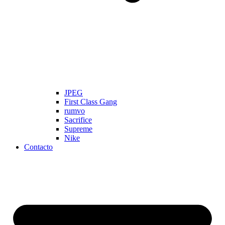
JPEG
First Class Gang
rumvo
Sacrifice
Supreme
Nike
Contacto