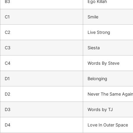
B3
Ego Killah
C1
Smile
C2
Live Strong
C3
Siesta
C4
Words By Steve
D1
Belonging
D2
Never The Same Agai
D3
Words by TJ
D4
Love In Outer Space