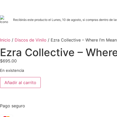
Recibirás este producto el Lunes, 10 de agosto, si compras dentro de las
Inicio
/
Discos de Vinilo
/ Ezra Collective – Where I’m Mean
Ezra Collective – Wher
$
695.00
En existencia
Añadir al carrito
Pago seguro