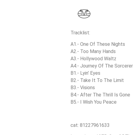
Tracklist:
A1.- One Of These Nights
A2.- Too Many Hands
A3.- Hollywood Waltz
A4.- Journey Of The Sorcerer
B1.- Lyin’ Eyes
B2.- Take It To The Limit
B3.- Visions
B4.- After The Thrill Is Gone
B5.- I Wish You Peace
cat:
81227961633