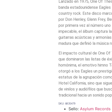
Lanzado en 1975, One Of These
banda estadounidense Eagles y
country rock. Este disco marcó
por Don Henley, Glenn Frey, Be
por primera vez al número uno 
impecable, el álbum captura la
guitarras acústicas y armonía
madura que definió la música r
El impacto cultural de One Of 
que dominaron las listas de éxi
homónima, el emotivo himno Tak
otorgó a los Eagles un prestig
estatus de la agrupación como 
Hotel California, sino que sig
de vinilos y audiófilos que bus
tradicional hacia un sonido po
SKU: 6835479
Sello:
Asylum Records