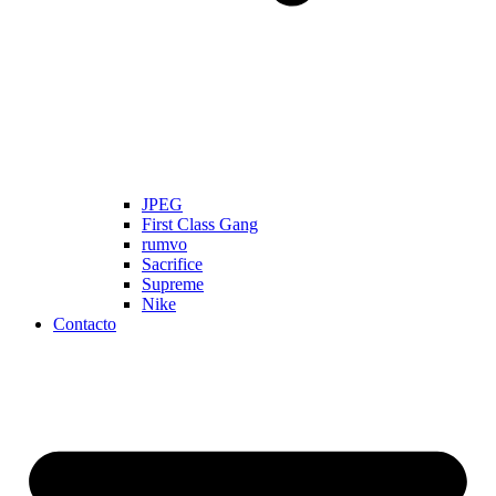
JPEG
First Class Gang
rumvo
Sacrifice
Supreme
Nike
Contacto