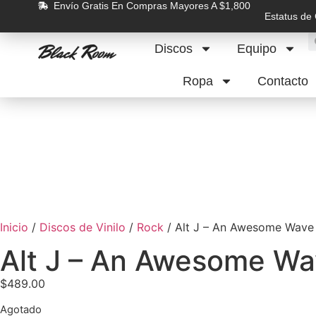
Envío Gratis En Compras Mayores A $1,800
Estatus de
Discos
Equipo
Ropa
Contacto
Inicio
/
Discos de Vinilo
/
Rock
/ Alt J – An Awesome Wave
Alt J – An Awesome W
$
489.00
Agotado