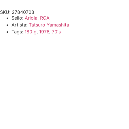
SKU: 27840708
Sello:
Ariola
,
RCA
Artista:
Tatsuro Yamashita
Tags:
180 g
,
1976
,
70's
Tatsuro
Yamashita -
For You
Agotado
Tatsuro
Yamashita -
For You
$
1,140.00