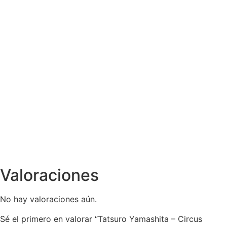
Tatsu
Yamashita -
Go Ahead!
Tatsu
Yamashita -
Go Ahead!
$
999.00
Valoraciones
No hay valoraciones aún.
Sé el primero en valorar “Tatsuro Yamashita – Circus