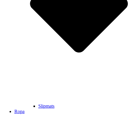
Slipmats
Ropa