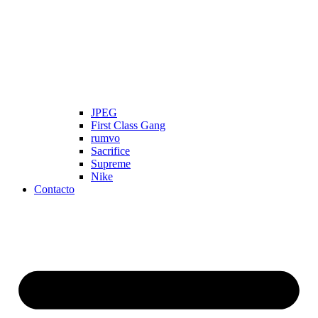
JPEG
First Class Gang
rumvo
Sacrifice
Supreme
Nike
Contacto